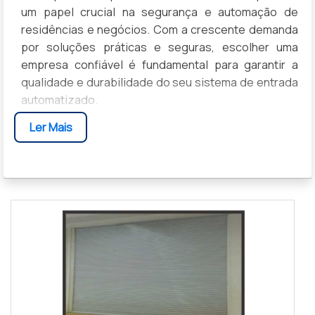
um papel crucial na segurança e automação de
residências e negócios. Com a crescente demanda
por soluções práticas e seguras, escolher uma
empresa confiável é fundamental para garantir a
qualidade e durabilidade do seu sistema de entrada
automatizado.
Ler Mais
POR QUE OPTAR POR EMPRESAS DE
PORTÕES ELETRÔNICOS?
Os portões eletrônicos oferecem conveniência e
segurança, permitindo o controle de acesso sem a
necessidade de sair do veículo. Além disso, a
instalação de um sistema automatizado aumenta o
valor da propriedade e proporciona proteção
adicional contra intrusões.
COMO ESCOLHER A MELHOR