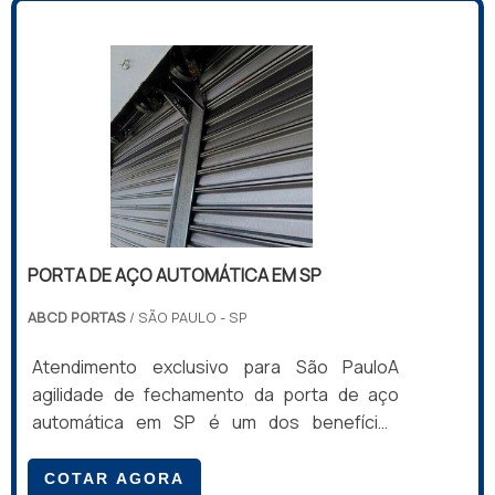
presente no material está em sua
capacidade de demonstração do interior da
loja graças à textura da chapa.PRINCIPAIS
VANTAGENS DE BOAS PORTAS TRANSVISION
O material reúne o que há de melhor na
tecnologia das portas de enrolar. Por um
lado, são po.
PORTA DE AÇO AUTOMÁTICA EM SP
ABCD PORTAS
/ SÃO PAULO - SP
Atendimento exclusivo para São PauloA
agilidade de fechamento da porta de aço
automática em SP é um dos benefícios
proporcionados pelo item, de acordo com
sua comodidade de operação, que envolve
COTAR AGORA