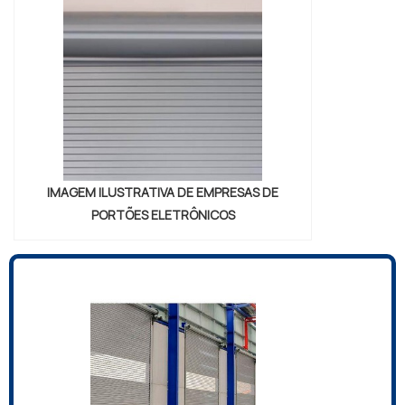
demonstrar competência e excelência em
uma área de atuação. A VJS Sistema e
Automação se mostra referência por ter:
Solução ideal e precisa de cancela
automática e porta automática;
Combinações perfeitas entre equipamentos
e programas; Colaboradores apaixonados
pelo que fazem.Ainda focando em empresas
catracas eletrônicas, é importante buscar
IMAGEM ILUSTRATIVA DE EMPRESAS DE
uma empresa que tenha produtos e serviços
PORTÕES ELETRÔNICOS
com ótima qualidade e precisão, pontos
importantes que ficam de fora no
planejamento de empresas que visam
apenas o lucro, deixando a desejar nos
outros fatores.É por estes motivos que a
VJS Sistema e Automação é uma empresa
responsável quando se trata de empresas
do segmento de automação para