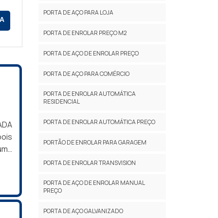
PORTA DE AÇO PARA LOJA
A
PORTA DE ENROLAR PREÇO M2
PORTA DE AÇO DE ENROLAR PREÇO
PORTA DE AÇO PARA COMÉRCIO
PORTA DE ENROLAR AUTOMÁTICA
RESIDENCIAL
PORTA DE ENROLAR AUTOMÁTICA PREÇO
ADA
ois
PORTÃO DE ENROLAR PARA GARAGEM
 uma
ser
PORTA DE ENROLAR TRANSVISION
 ser
PORTA DE AÇO DE ENROLAR MANUAL
dade
PREÇO
útil
bém
PORTA DE AÇO GALVANIZADO