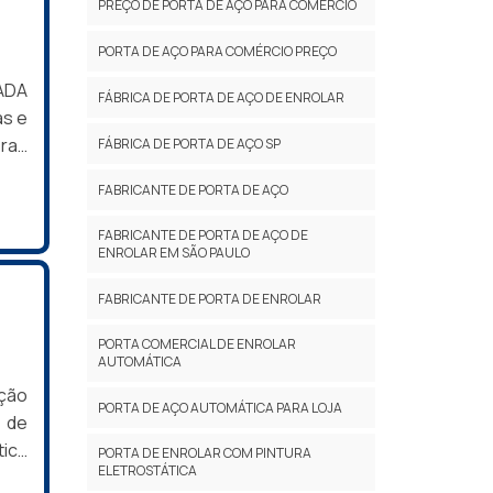
PREÇO DE PORTA DE AÇO PARA COMÉRCIO
PORTA DE AÇO PARA COMÉRCIO PREÇO
ADA
FÁBRICA DE PORTA DE AÇO DE ENROLAR
as e
bras
FÁBRICA DE PORTA DE AÇO SP
uma
FABRICANTE DE PORTA DE AÇO
e ao
 vez
FABRICANTE DE PORTA DE AÇO DE
 sua
ENROLAR EM SÃO PAULO
no,
FABRICANTE DE PORTA DE ENROLAR
o a
za e
PORTA COMERCIAL DE ENROLAR
AUTOMÁTICA
cada
tos
ação
PORTA DE AÇO AUTOMÁTICA PARA LOJA
vel;
 de
s.A
tica
PORTA DE ENROLAR COM PINTURA
ELETROSTÁTICA
elas
ção