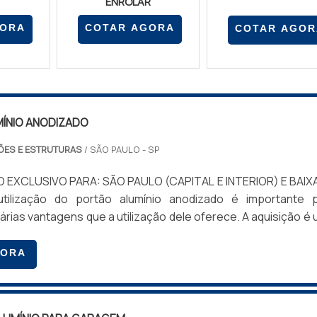
ENROLAR
GORA
COTAR AGORA
COTAR AGOR
ÍNIO ANODIZADO
ÕES E ESTRUTURAS
/ SÃO PAULO - SP
 EXCLUSIVO PARA: SÃO PAULO (CAPITAL E INTERIOR) E BAIX
tilização do portão alumínio anodizado é importante p
 várias vantagens que a utilização dele oferece. A aquisição é
ha, pois, além de oferecer os vários benefícios, pode 
ncontrado no mercado em vários modelos e dimensões.Por
GORA
portão recebe um banho eletrolítico que aumenta a durabili
 corrosão e ao desgaste. Portanto, o portão tem uma vida 
longa, pois a superfície não descasca. É possível tam