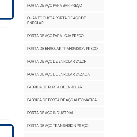
maro
os e
PORTA DE AÇO PARA BAR PREÇO
 era
RE O
QUANTO CUSTA PORTA DE AÇO DE
l em
sa,
ENROLAR
 sul
 ele
s e
zado
PORTA DE AÇO PARA LOJA PREÇO
3 de
ão e
PORTA DE ENROLAR TRANSVISION PREÇO
s em
ade
PORTA DE AÇO DE ENROLAR VALOR
tras
Art
PORTA DE AÇO DE ENROLAR VAZADA
maro
FÁBRICA DE PORTA DE ENROLAR
 era
l em
FABRICA DE PORTA DE AÇO AUTOMATICA
 sul
s e
PORTA DE AÇO INDUSTRIAL
3 de
PORTA DE AÇO TRANSVISION PREÇO