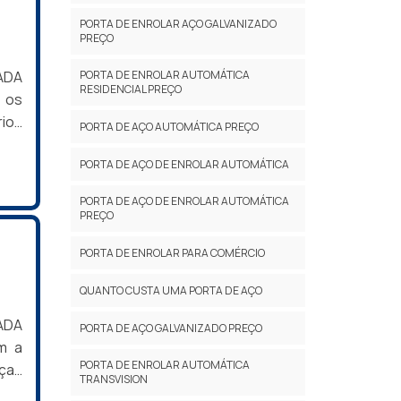
 ou
PORTA DE ENROLAR AÇO GALVANIZADO
esse
PREÇO
, um
te e
ADA
PORTA DE ENROLAR AUTOMÁTICA
RESIDENCIAL PREÇO
duto
e os
 ser
ios
PORTA DE AÇO AUTOMÁTICA PREÇO
ões
 no
 Art
nda,
PORTA DE AÇO DE ENROLAR AUTOMÁTICA
para
ões
PORTA DE AÇO DE ENROLAR AUTOMÁTICA
 em
TOO
PREÇO
sos
ão a
PORTA DE ENROLAR PARA COMÉRCIO
 de
nte.
QUANTO CUSTA UMA PORTA DE AÇO
s ,
gens
ADA
PORTA DE AÇO GALVANIZADO PREÇO
ade
m a
PORTA DE ENROLAR AUTOMÁTICA
tras
eças
TRANSVISION
Art
. A