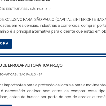
ÕES E ESTRUTURAS
/ SÃO PAULO - SP
 EXCLUSIVO PARA: SÃO PAULO (CAPITAL E INTERIOR) E BAIX
adas em residências, indústrias e comércios, comprar port
umínio é a principal alternativa para o cliente que estão em o
. Os objetos são resistentes à corrosão e oferecem 
ma de aplicações de tintas como acabamento, o que atend
GORA
bientes diversos.As janelas são práticas e versáteis, uma
r montadas de acordo com a necessidade do cliente e de
 O cliente encontrará um produto com um design moder
O DE ENROLAR AUTOMÁTICA PREÇO
e alta durabilidade. As portas são ótimos desempenhand
ante longa durabilidade, resistência, design moderno, bele
TOMATICAS
/ SÃO PAULO - SP
para o ambiente em que é colocada. A porta pode ser fabri
 funcionamento tanto manual como automatizado.Pon
s importantes para a proteção de locais e para a moviment
produto em questão Produto flexível; Barato; Bastante durá
 é necessário analisar bem antes de comprar esse tipo
enção durante os anos; Entre muitos outros benefício
 isso, antes de buscar por porta de aço de enrolar automá
e também agrada a construtores e engenheiros, que optam p
ure por uma empresa confiável e que tenha anos de atua