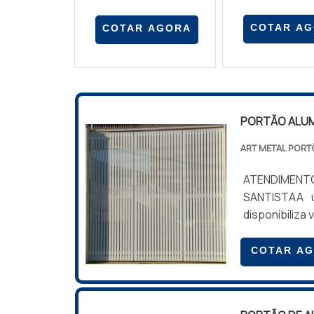
COTAR A
COTAR AGORA
PORTÃO ALUM
ART METAL PORT
ATENDIMENTO
SANTISTAA u
disponibiliza
ótima escol
facilmente e
COTAR A
anodizado, o 
resistência à
muito mais 