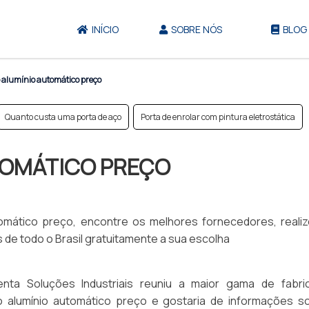
INÍCIO
SOBRE NÓS
BLOG
 alumínio automático preço
Quanto custa uma porta de aço
Porta de enrolar com pintura eletrostática
TOMÁTICO PREÇO
tomático preço, encontre os melhores fornecedores, reali
de todo o Brasil gratuitamente a sua escolha
nta Soluções Industriais reuniu a maior gama de fabri
o alumínio automático preço e gostaria de informações s