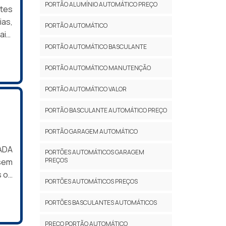
PORTÃO ALUMÍNIO AUTOMÁTICO PREÇO
da a
tes
ento
ias,
PORTÃO AUTOMÁTICO
uva,
is,
rota
Além
PORTÃO AUTOMÁTICO BASCULANTE
 seu
PORTÃO AUTOMÁTICO MANUTENÇÃO
inda
a à
 que
F.
PORTÃO AUTOMÁTICO VALOR
ada
PORTÃO BASCULANTE AUTOMÁTICO PREÇO
PORTÃO GARAGEM AUTOMÁTICO
ADA
PORTÕES AUTOMÁTICOS GARAGEM
PREÇOS
 sem
s os
PORTÕES AUTOMÁTICOS PREÇOS
to,
er.O
PORTÕES BASCULANTES AUTOMÁTICOS
omo
rro,
PREÇO PORTÃO AUTOMÁTICO