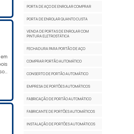
, de
s e
PORTA DE AÇO DE ENROLAR COMPRAR
ores
bom
, a
a da
PORTA DE ENROLAR QUANTO CUSTA
o. A
VENDA DE PORTAS DE ENROLAR COM
para
PINTURA ELETROSTÁTICA
 é a
io.
FECHADURA PARA PORTÃO DE AÇO
l em
COMPRAR PORTÃO AUTOMÁTICO
pois
rsos
CONSERTO DE PORTÃO AUTOMÁTICO
al e
liza
EMPRESA DE PORTÕES AUTOMÁTICOS
FABRICAÇÃO DE PORTÃO AUTOMÁTICO
 as
FABRICANTE DE PORTÕES AUTOMÁTICOS
de e
s de
INSTALAÇÃO DE PORTÕES AUTOMÁTICOS
ias-