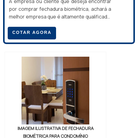
A empresa ou cliente que deseja encontrar
por comprar fechadura biométrica, achará a
melhor empresa que é altamente qualificada.
Solicitando uma cotação na melhor empresa
do segmento e conhecendo a melhor em
COTAR AGORA
qualidade e custo benefício.MAIS SOBRE
COMPRAR FECHADURA BIOMÉTRICASe
alguém quer achar comprar fechadura
biométrica em uma empresa comprometida
com seus serviços, encontra o site da Tec
Control. A empresa trabalha com cofre
digital...
IMAGEM ILUSTRATIVA DE FECHADURA
BIOMÉTRICA PARA CONDOMÍNIO