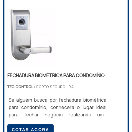
FECHADURA BIOMÉTRICA PARA CONDOMÍNIO
TEC CONTROL
/ PORTO SEGURO - BA
Se alguém busca por fechadura biométrica
para condomínio, conhecerá o lugar ideal
para fechar negócio realizando uma
minuciosa pesquisa de mercado e
encontrando detalhes sobre a maior
COTAR AGORA