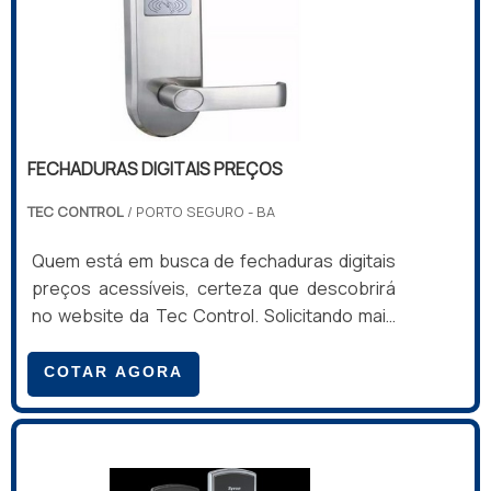
FECHADURAS DIGITAIS PREÇOS
TEC CONTROL
/ PORTO SEGURO - BA
Quem está em busca de fechaduras digitais
preços acessíveis, certeza que descobrirá
no website da Tec Control. Solicitando mais
informações por meio da maior empresa da
área e encontrando a maior referência de
COTAR AGORA
qualidade da área de atuação, a aquisição é
mais assertiva.Quando o interesse é por
fechaduras digitais preços justos, com os
profissionais da Tec Control o cliente poderá