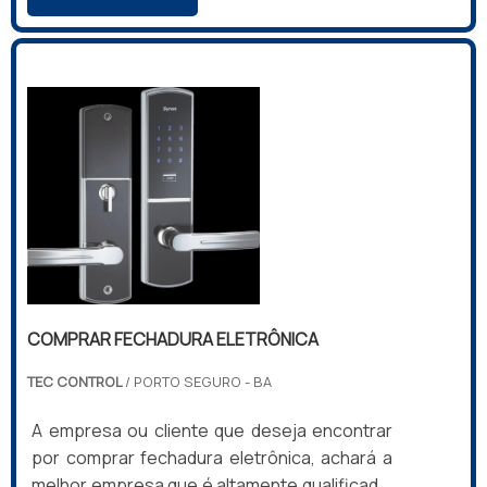
referência de qualidade da área de
atuação.MAIS DETALHES SOBRE A
FECHADURA BIOMÉTRICA PARA
CONDOMÍNIOQuem busca por fechadura
biométrica para condomínio em uma
empresa que preza pela segurança, depara
com a Tec Control. A empresa tem em seu
escopo fechadur...
COMPRAR FECHADURA ELETRÔNICA
TEC CONTROL
/ PORTO SEGURO - BA
A empresa ou cliente que deseja encontrar
por comprar fechadura eletrônica, achará a
melhor empresa que é altamente qualificada.