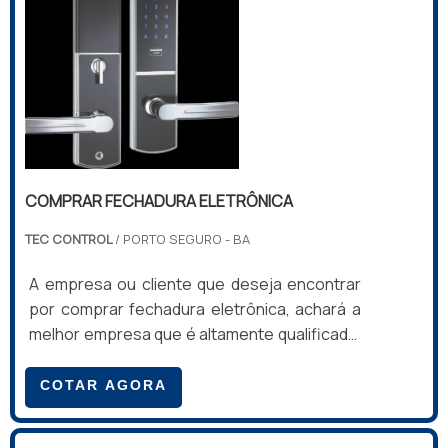
COMPRAR FECHADURA ELETRÔNICA
TEC CONTROL
/ PORTO SEGURO - BA
A empresa ou cliente que deseja encontrar
por comprar fechadura eletrônica, achará a
melhor empresa que é altamente qualificada.
Fazendo um orçamento por meio da própria
empresa e descobrindo a líder da área de
COTAR AGORA
atuação.Quando a questão é comprar
fechadura eletrônica, com os profissionais