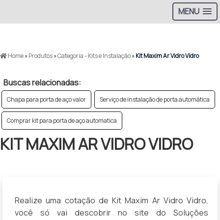
MENU
>
Home
»
Produtos
»
Categoria - Kits e Instalação
»
Kit Maxim Ar Vidro Vidro
Buscas relacionadas:
Chapa para porta de aço valor
Serviço de instalação de porta automática
Comprar kit para porta de aço automatica
KIT MAXIM AR VIDRO VIDRO
Realize uma cotação de Kit Maxim Ar Vidro Vidro,
você só vai descobrir no site do Soluções