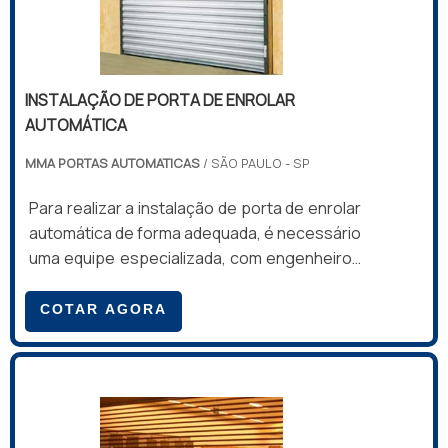
INSTALAÇÃO DE PORTA DE ENROLAR
AUTOMÁTICA
MMA PORTAS AUTOMATICAS
/ SÃO PAULO - SP
Para realizar a instalação de porta de enrolar
automática de forma adequada, é necessário
uma equipe especializada, com engenheiros
e técnicos gabaritados que seguem um
processo de boas práticas, é possível
COTAR AGORA
encontrar, passo a passo, o que deve ser
feito para que a instalação seja perfeita,
sempre prezando pela segurança,
durabilidade e acabamentos adequados.O
manual de instalação possui o Certificado