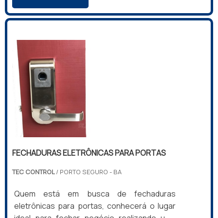
qualidade e custo benefício.MAIS SOBRE
COMPRAR FECHADURA BIOMÉTRICASe
alguém quer achar comprar fechadura
biométrica em uma empresa comprometida
com seus serviços, encontra o site da Tec
Control. A empresa trabalha com cofre
digital...
FECHADURAS ELETRÔNICAS PARA PORTAS
TEC CONTROL
/ PORTO SEGURO - BA
Quem está em busca de fechaduras
eletrônicas para portas, conhecerá o lugar
ideal para fechar negócio realizando uma