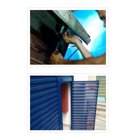
de funcionamento, de modo que seu
funcionamento acontece através do motor,
e pela segurança que oferecem aos
usuários.INFORMAÇÕES BÁSICAS SOBRE O
PRODUTOA fábrica de portas de enrolar
trabalha com materiais de qualidade superior,
como as chapas de aço galvanizadas, que
asseguram a resistência adequada, além da
durabilidade das portas. Dessa maneira, as
portas de enrolar automáticas apresentam
proteção contra impactos intensos,
variações climáticas, intempéries e também
corrosão. Abaixo, é possível conferir quais
as vantagens em contar com o melhor
serviço disponível no mercado: Melhor
custo-benefício do mercado; Melhores
profissionais para realização do serviço;
Qualidade assegurada; Entre outras