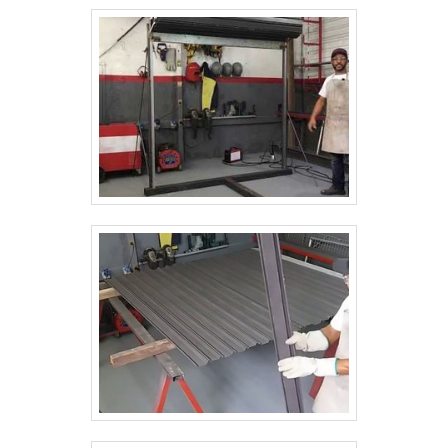
vantagens.A FABRICA DE PORTAS DE
ENROLAR AUTOMÁTICAS SÃO
FUNDAMENTAIS PARA O MERCADOCom
atuação no mercado de portas de aço de
enrolar, de diversos tipos e modelos, além de
efetuar manutenções altamente eficazes, a
ABCD Portas tornou-se a empresa conceito
em seu segmento, fator reforçado por um
portfólio de produtos fabricados e serviços
prestados que proporcionam qualidade,
segurança e praticidade..