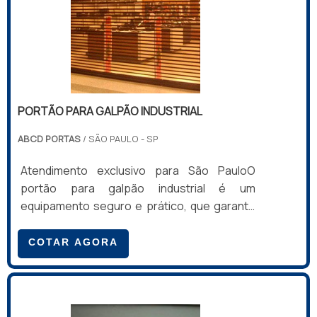
ISO 9001:2000 e, com isso, está de acordo
com todas as normas e certificações para
esse tipo de .
PORTÃO PARA GALPÃO INDUSTRIAL
ABCD PORTAS
/ SÃO PAULO - SP
Atendimento exclusivo para São PauloO
portão para galpão industrial é um
equipamento seguro e prático, que garante
acessibilidade facilitada a indústrias,
galpões, fábricas, hangares, usinas, entre
COTAR AGORA
outros. O portão utiliza o método de enrolar
para abrir e fechar, modelo que tem sido
cada vez mais utilizado em galpões, de modo
a substituir os portões articulados de difíceis