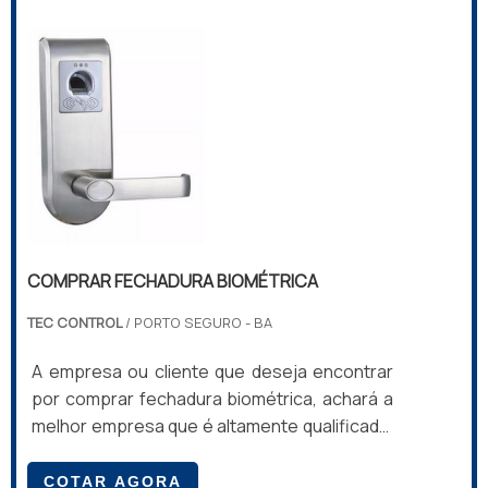
da Tec Control irá encontrar ótima qualidade
com solução completa para equipar o
apartamento do hotel.INFORMAÇÕES SOBRE
COMPRAR FECHADURA ELETRÔNICAA T...
COMPRAR FECHADURA BIOMÉTRICA
TEC CONTROL
/ PORTO SEGURO - BA
A empresa ou cliente que deseja encontrar
por comprar fechadura biométrica, achará a
melhor empresa que é altamente qualificada.
Solicitando uma cotação na melhor empresa
do segmento e conhecendo a melhor em
COTAR AGORA