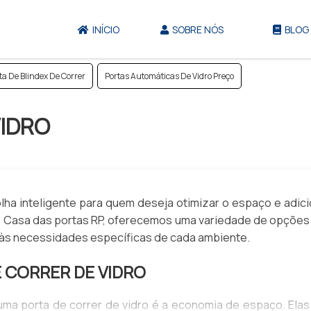
INÍCIO
SOBRE NÓS
BLOG
ta De Blindex De Correr
Portas Automáticas De Vidro Preço
VIDRO
lha inteligente para quem deseja otimizar o espaço e adici
 Casa das portas RP, oferecemos uma variedade de opções
 às necessidades específicas de cada ambiente.
 CORRER DE VIDRO
uma porta de correr de vidro é a economia de espaço. Elas