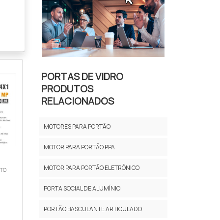
sso,
 uma
PORTAS DE VIDRO
 que
PRODUTOS
ções
RELACIONADOS
MOTORES PARA PORTÃO
MOTOR PARA PORTÃO PPA
s da
ém o
MOTOR PARA PORTÃO ELETRÔNICO
NTO
PORTA SOCIAL DE ALUMÍNIO
PORTÃO BASCULANTE ARTICULADO