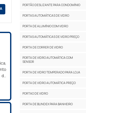
cios
PORTÃO DESLIZANTE PARA CONDOMÍNIO
A
PORTAS AUTOMÁTICAS DE VIDRO
PORTA DE ALUMÍNIO COM VIDRO
o da
PORTAS AUTOMÁTICAS DE VIDRO PREÇO
PORTA DE CORRER DE VIDRO
PORTA DE VIDRO AUTOMÁTICA COM
SENSOR
ica,
ntos
ento
PORTA DE VIDRO TEMPERADO PARA LOJA
 de
 os
PORTA DE VIDRO AUTOMÁTICA PREÇO
ução
PORTAO DE VIDRO
BRE
dro,
PORTA DE BLINDEX PARA BANHEIRO