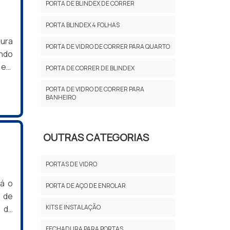
PORTA DE BLINDEX DE CORRER
PORTA BLINDEX 4 FOLHAS
onde
ura
zer a
PORTA DE VIDRO DE CORRER PARA QUARTO
ando
 em
PORTA DE CORRER DE BLINDEX
URA
PORTA DE VIDRO DE CORRER PARA
uma
BANHEIRO
l. A
a de
OUTRAS CATEGORIAS
PORTAS DE VIDRO
 por
á o
PORTA DE AÇO DE ENROLAR
 de
KITS E INSTALAÇÃO
e da
tas,
FECHADURA PARA PORTAS