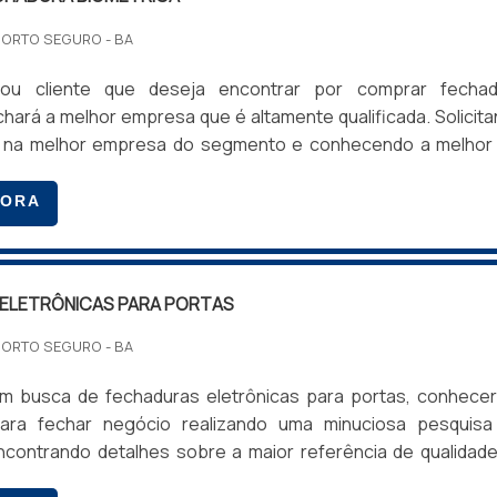
PORTA DE CORRER DE VIDRO
PORTO SEGURO - BA
ro envolve considerar materiais, acabamentos e o ambiente 
u cliente que deseja encontrar por comprar fechad
sos especialistas estão à disposição para ajudar você a fa
chará a melhor empresa que é altamente qualificada. Solicit
 na melhor empresa do segmento e conhecendo a melhor
 e custo benefício.MAIS SOBRE COMPRAR FECHAD
e alguém quer achar comprar fechadura biométrica em 
GORA
rometida com seus serviços, encontra o site da Tec Contro
sponível para garantir uma instalação perfeita. Uma port
lha com cofre digital...
ruir caminhos.
ELETRÔNICAS PARA PORTAS
PORTO SEGURO - BA
ncionalidade desejada. Para um visual mais integrado, opte
 busca de fechaduras eletrônicas para portas, conhecer
s, conforme a necessidade de privacidade.
 para fechar negócio realizando uma minuciosa pesquisa
contrando detalhes sobre a maior referência de qualidad
ÃO
ção.Quando o desejo é por fechaduras eletrônicas para por