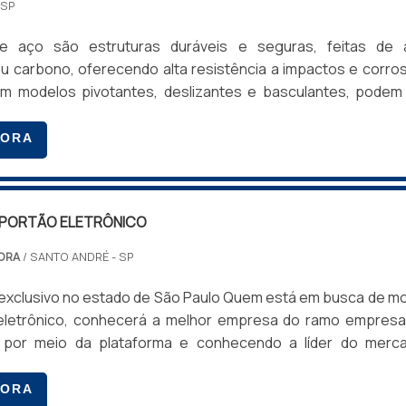
 SP
hoques térmicos e impactos, enquanto o laminado oferece 
mentos ficam presos na película.
e aço são estruturas duráveis e seguras, feitas de 
u carbono, oferecendo alta resistência a impactos e corro
OR MODELO PARA MEU AMBIENTE?
em modelos pivotantes, deslizantes e basculantes, podem
e 0,8 mm a 2 mm. Podem incluir isolamento térmico e acúst
cessidade de privacidade e a funcionalidade desejada. No
mentos variados. Utilizadas em indústrias, armazéns e entr
GORA
l.
ombinam segurança e versatilidade.
O OFERECEM ISOLAMENTO ACÚSTICO?
PORTÃO ELETRÔNICO
ro laminado, que podem ajudar a reduzir o ruído entr
ORA
/ SANTO ANDRÉ - SP
o no estado de São Paulo Quem está em busca de motor
RAS PARA CASAS COM CRIANÇAS?
eletrônico, conhecerá a melhor empresa do ramo empresar
por meio da plataforma e conhecendo a líder do merca
o seguras, pois são projetadas para resistir a impactos e
sito é motor para portão eletrônico, com os profissionai
idora poderá encontrar ótima qualidade com produtos de 
GORA