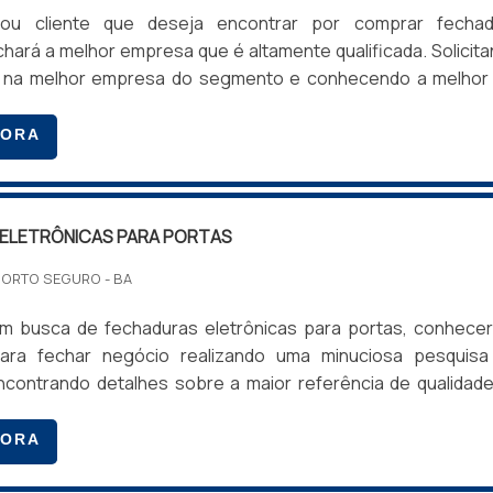
u cliente que deseja encontrar por comprar fechad
chará a melhor empresa que é altamente qualificada. Solicit
 na melhor empresa do segmento e conhecendo a melhor
 e custo benefício.MAIS SOBRE COMPRAR FECHAD
e alguém quer achar comprar fechadura biométrica em 
GORA
rometida com seus serviços, encontra o site da Tec Contro
lha com cofre digital...
ELETRÔNICAS PARA PORTAS
PORTO SEGURO - BA
 busca de fechaduras eletrônicas para portas, conhecer
 para fechar negócio realizando uma minuciosa pesquisa
contrando detalhes sobre a maior referência de qualidad
ção.Quando o desejo é por fechaduras eletrônicas para por
ssionais da Tec Control o cliente encontrará excelente cu
GORA
om pagamento acessível.INFORMAÇÕES SOBRE AS FECHADU