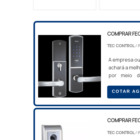
COMPRAR FE
TEC CONTROL
/ 
A empresa ou 
achará a mel
por meio d
atuação.Qua
profissionai
COTAR A
completa p
COMPRAR FEC
COMPRAR FEC
TEC CONTROL
/ 