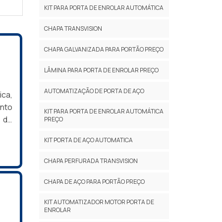
KIT PARA PORTA DE ENROLAR AUTOMÁTICA
CHAPA TRANSVISION
CHAPA GALVANIZADA PARA PORTÃO PREÇO
LÂMINA PARA PORTA DE ENROLAR PREÇO
AUTOMATIZAÇÃO DE PORTA DE AÇO
ica,
ento
KIT PARA PORTA DE ENROLAR AUTOMÁTICA
 de
PREÇO
 os
KIT PORTA DE AÇO AUTOMATICA
ução
BRE
CHAPA PERFURADA TRANSVISION
CHAPA DE AÇO PARA PORTÃO PREÇO
KIT AUTOMATIZADOR MOTOR PORTA DE
ENROLAR