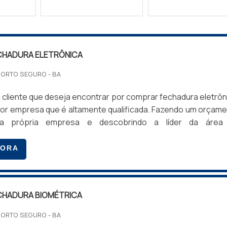
CHADURA ELETRÔNICA
PORTO SEGURO - BA
cliente que deseja encontrar por comprar fechadura eletrôn
hor empresa que é altamente qualificada. Fazendo um orçam
a própria empresa e descobrindo a líder da área
ndo a questão é comprar fechadura eletrônica, com
s da Tec Control irá encontrar ótima qualidade com sol
GORA
ara equipar o apartamento do hotel.INFORMAÇÕES SO
HADURA ELETRÔNICAA T...
HADURA BIOMÉTRICA
PORTO SEGURO - BA