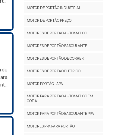
s e
ta.
sam
MOTOR DE PORTÃO INDUSTRIAL
uito
isso
 vez
MOTOR DE PORTÃO PREÇO
al é
s de
resa
MOTORES DE PORTAO AUTOMATICO
para
com
MOTORES DE PORTÃO BASCULANTE
erão
MOTORES DE PORTÃO DE CORRER
S DA
 de
m de
MOTORES DE PORTAO ELETRICO
ções
ara
dade
MOTOR PORTÃO LAPA
enta
s de
veis
MOTOR PARA PORTÃO AUTOMATICO EM
ente
enta
COTIA
 no
ntoA
a de
MOTOR PARA PORTÃO BASCULANTE PPA
 com
l ou
MOTORES PPA PARA PORTÃO
o a