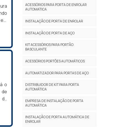
ACESSÓRIOS PARA PORTA DE ENROLAR
ura
AUTOMATICA
ando
 em
INSTALAÇÃO DE PORTA DE ENROLAR
URA
INSTALAÇÃO DE PORTA DE AÇO
uma
l. A
KIT ACESSÓRIOS PARA PORTÃO
BASCULANTE
ACESSÓRIOS PORTÕES AUTOMÁTICOS
AUTOMATIZADOR PARA PORTAS DE AÇO
á o
DISTRIBUIDOR DE KIT PARA PORTA
AUTOMÁTICA
 de
e da
EMPRESA DE INSTALAÇÃO DE PORTA
tas,
AUTOMÁTICA
sto-
INSTALAÇÃO DE PORTA AUTOMÁTICA DE
RAS
ENROLAR