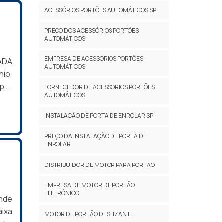
gião
ento
ACESSÓRIOS PORTÕES AUTOMÁTICOS SP
uada
das
PREÇO DOS ACESSÓRIOS PORTÕES
amos
suas
AUTOMÁTICOS
 Ana
 ar,
rdim
EMPRESA DE ACESSÓRIOS PORTÕES
rada
ADA
AUTOMÁTICOS
rdim
ão:
io,
rque
is;
 por
FORNECEDOR DE ACESSÓRIOS PORTÕES
rdim
AUTOMÁTICOS
ntre
o a
tões
nita
erá
INSTALAÇÃO DE PORTA DE ENROLAR SP
ul,
para
OBRE
hora
caso
tes
PREÇO DA INSTALAÇÃO DE PORTA DE
ENROLAR
ara,
onar
etal
amã,
 ser
om:
DISTRIBUIDOR DE MOTOR PARA PORTAO
rdim
rtas
a de
brir
para
EMPRESA DE MOTOR DE PORTÃO
ELETRÔNICO
Não
onde
eve-
aixa
MOTOR DE PORTÃO DESLIZANTE