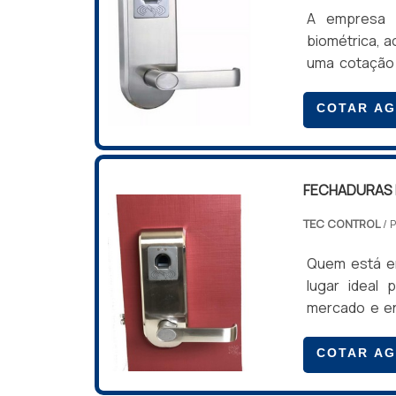
A empresa o
biométrica, a
uma cotação
qualidade
BIOMÉTRICAS
COTAR A
empresa comp
empresa traba
FECHADURAS 
TEC CONTROL
/ 
Quem está em
lugar ideal
mercado e en
área de atua
com os profi
COTAR A
benefício c