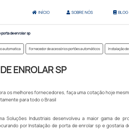
INÍCIO
SOBRE NÓS
BLOG
 porta de enrolar sp
ço automatica
Fornecedor de acessórios portões automáticos
Instalação de
 DE ENROLAR SP
cubra os melhores fornecedores, faça uma cotação hoje mes
amente para todo o Brasil
ma Soluções Industriais desenvolveu a maior gama de pr
procurando por Instalação de porta de enrolar sp e gostaria 