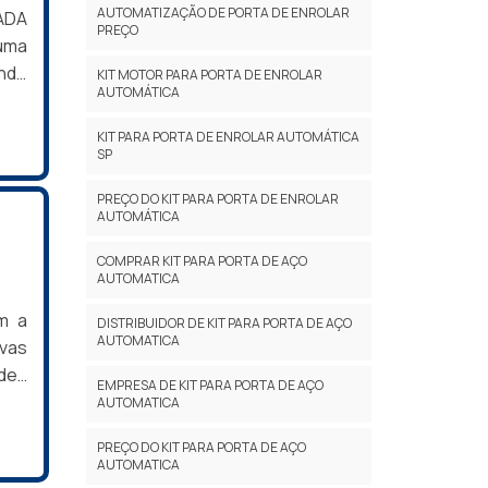
AUTOMATIZAÇÃO DE PORTA DE ENROLAR
ADA
PREÇO
 uma
endo
KIT MOTOR PARA PORTA DE ENROLAR
AUTOMÁTICA
ores
ela
KIT PARA PORTA DE ENROLAR AUTOMÁTICA
 as
SP
ro,
PREÇO DO KIT PARA PORTA DE ENROLAR
e do
AUTOMÁTICA
ordo
ente
COMPRAR KIT PARA PORTA DE AÇO
AUTOMATICA
por
pais
m a
DISTRIBUIDOR DE KIT PARA PORTA DE AÇO
AUTOMATICA
a na
ivas
que
des
EMPRESA DE KIT PARA PORTA DE AÇO
onde
g em
AUTOMATICA
ria,
sob
PREÇO DO KIT PARA PORTA DE AÇO
Vila
ados
AUTOMATICA
m de
stes