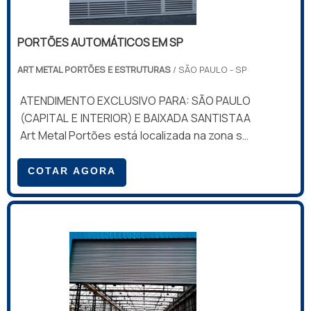
PORTÕES AUTOMÁTICOS EM SP
ART METAL PORTÕES E ESTRUTURAS
/ SÃO PAULO - SP
ATENDIMENTO EXCLUSIVO PARA: SÃO PAULO
(CAPITAL E INTERIOR) E BAIXADA SANTISTAA
Art Metal Portões está localizada na zona sul
e é referência na fabricação e instalação de
portões automáticos em SP. Atuando com
COTAR AGORA
qualidade, eficiência e segurança há mais de
10 anos.Informações geraisOs portões
automáticos trabalham utilizando controles
remotos que acionam os motores para
proceder a abertura e fechamento do
portão. O usuário aciona o controle de
dentro do veículo, reduzindo
consideravelmente o tempo de exposição e