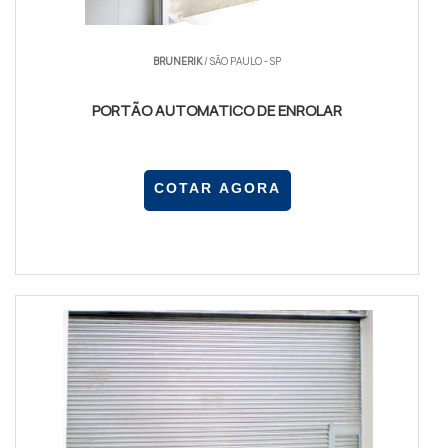
Portões Deslizantes:
Ideais para garagens com
espaço lateral. Sua instalação é prática e ocupa
BRUNERIK
/ SÃO PAULO - SP
menos espaço.
PORTÃO AUTOMATICO DE ENROLAR
Portões Basculantes:
Mais comuns em
residências, oferecem fácil manuseio e manutenção.
Portões Pivotantes:
Recomendados para locais
COTAR AGORA
com espaço interno suficiente, oferecem um visual
elegante.
Para saber mais sobre os tipos de portões
automáticos, visite nossa página de
Portão
Automático Zona Oeste SP
.
COMO ESCOLHER O MELHOR
PORTÃO AUTOMÁTICO