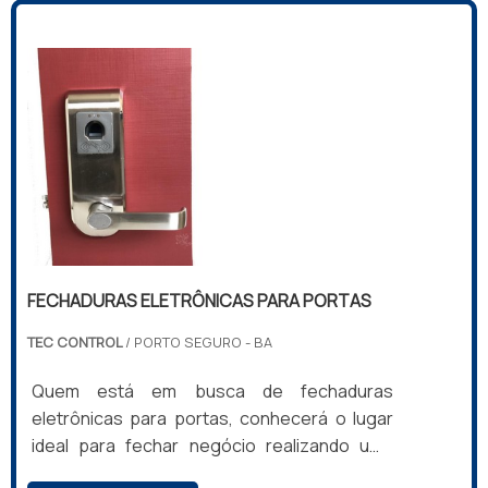
COMPRAR FECHADURA BIOMÉTRICASe
alguém quer achar comprar fechadura
biométrica em uma empresa comprometida
com seus serviços, encontra o site da Tec
Control. A empresa trabalha com cofre
digital...
FECHADURAS ELETRÔNICAS PARA PORTAS
TEC CONTROL
/ PORTO SEGURO - BA
Quem está em busca de fechaduras
eletrônicas para portas, conhecerá o lugar
ideal para fechar negócio realizando uma
minuciosa pesquisa de mercado e