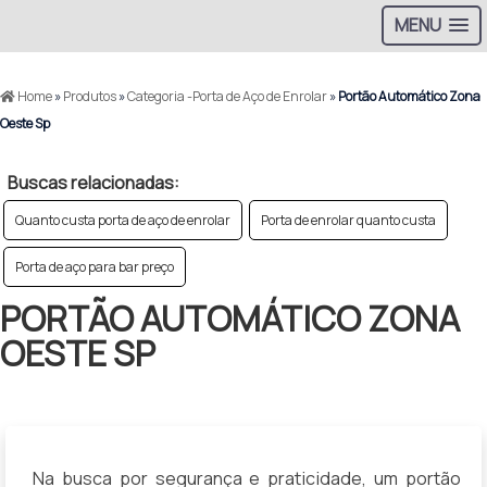
MENU
Home
»
Produtos
»
Categoria -Porta de Aço de Enrolar
»
Portão Automático Zona
Oeste Sp
Buscas relacionadas:
Quanto custa porta de aço de enrolar
Porta de enrolar quanto custa
Porta de aço para bar preço
PORTÃO AUTOMÁTICO ZONA
OESTE SP
Na busca por segurança e praticidade, um portão