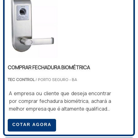
Veja mais:
Porta de Aço de Enrolar
.
apartamento do hotel.INFORMAÇÕES SOBRE
COMPRAR FECHADURA ELETRÔNICAA T...
COMPRAR FECHADURA BIOMÉTRICA
TEC CONTROL
/ PORTO SEGURO - BA
A empresa ou cliente que deseja encontrar
por comprar fechadura biométrica, achará a
melhor empresa que é altamente qualificada.
Solicitando uma cotação na melhor empresa
do segmento e conhecendo a melhor em
COTAR AGORA
qualidade e custo benefício.MAIS SOBRE