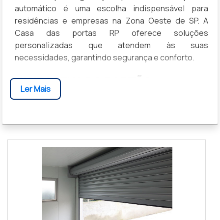
automático é uma escolha indispensável para
residências e empresas na Zona Oeste de SP. A
Casa das portas RP oferece soluções
personalizadas que atendem às suas
necessidades, garantindo segurança e conforto.
VANTAGENS DO PORTÃO
Ler Mais
AUTOMÁTICO
Optar por um portão automático traz inúmeros
benefícios, como
segurança aumentada
,
comodidade no acesso
e
valorização do imóvel
. Com
o controle remoto, a abertura e fechamento são
rápidos e seguros, evitando a exposição
desnecessária ao perigo.
TIPOS DE PORTÕES AUTOMÁTICOS