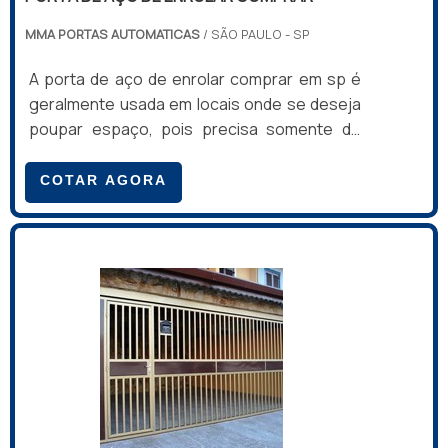
MMA PORTAS AUTOMATICAS
/ SÃO PAULO - SP
A porta de aço de enrolar comprar em sp é
geralmente usada em locais onde se deseja
poupar espaço, pois precisa somente de
guias laterais e uma caixa na parte superior
onde toda porta fica enrolada quando está
COTAR AGORA
aberta. Produzida em aço galvanizado, é
perfeita para indústrias, comércios e muito
utilizada em lojas de shopping.Esse modelo
de porta de aço tem sido cada vez mais
utilizada em galpões industriais substituindo
os portões articulados de difícil abertura e
proporcionando muito mais pratici.