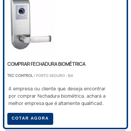
PORTA?
apartamento do hotel.INFORMAÇÕES SOBRE
COMPRAR FECHADURA ELETRÔNICAA T...
Sim, na Casa das Portas RP, você pode escolher
diferentes acabamentos e cores para se adequar à
identidade visual do seu negócio.
Veja mais:
Porta de Aço de Enrolar
.
COMPRAR FECHADURA BIOMÉTRICA
TEC CONTROL
/ PORTO SEGURO - BA
A empresa ou cliente que deseja encontrar
por comprar fechadura biométrica, achará a
melhor empresa que é altamente qualificada.
Solicitando uma cotação na melhor empresa
do segmento e conhecendo a melhor em
COTAR AGORA
qualidade e custo benefício.MAIS SOBRE