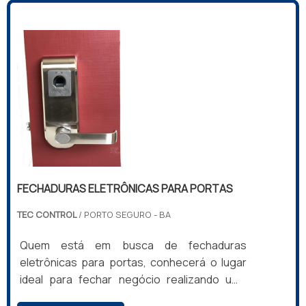
COMPRAR FECHADURA BIOMÉTRICASe
alguém quer achar comprar fechadura
biométrica em uma empresa comprometida
com seus serviços, encontra o site da Tec
Control. A empresa trabalha com cofre
digital...
FECHADURAS ELETRÔNICAS PARA PORTAS
TEC CONTROL
/ PORTO SEGURO - BA
Quem está em busca de fechaduras
eletrônicas para portas, conhecerá o lugar
ideal para fechar negócio realizando uma
minuciosa pesquisa de mercado e