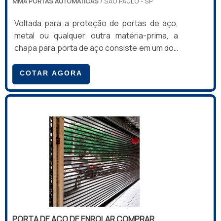
MMA PORTAS AUTOMATICAS
/ SÃO PAULO - SP
Voltada para a proteção de portas de aço,
metal ou qualquer outra matéria-prima, a
chapa para porta de aço consiste em um dos
dispositivos indispensáveis a marcarem
presença em residências ou até comércios,
COTAR AGORA
por oferecer mais segurança e
privacidade.INFORMAÇÕES TÉCNICAS DAS
CHAPASInstalada em portões, a chapa para
porta é normalmente acompanhada dos
seguintes elementos: Parafusos em aço
inox; Espaçadores para fixação; Arruelas;
Entre outros. Não enferrujar representa uma
das mais valoriza.
PORTA DE AÇO DE ENROLAR COMPRAR