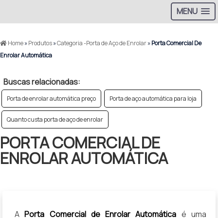
MENU
Home
»
Produtos
»
Categoria -Porta de Aço de Enrolar
»
Porta Comercial De
Enrolar Automática
Buscas relacionadas:
Porta de enrolar automática preço
Porta de aço automática para loja
Quanto custa porta de aço de enrolar
PORTA COMERCIAL DE
ENROLAR AUTOMÁTICA
A
Porta Comercial de Enrolar Automática
é uma