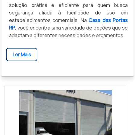
solução prática e eficiente para quem busca
segurança aliada à facilidade de uso em
estabelecimentos comerciais. Na
Casa das Portas
RP
, você encontra uma variedade de opções que se
adaptam a diferentes necessidades e orçamentos.
VANTAGENS DA PORTA COMERCIAL
Ler Mais
DE ENROLAR AUTOMÁTICA
Optar por uma porta automática traz inúmeros
benefícios para o seu negócio. Com um simples
toque de controle remoto, é possível abrir e fechar a
porta sem esforço, garantindo rapidez e
comodidade. Além disso, esses modelos são mais
seguros, pois dispõem de sistemas de travamento
automáticos que dificultam invasões.
TIPOS DE PORTA COMERCIAL DE