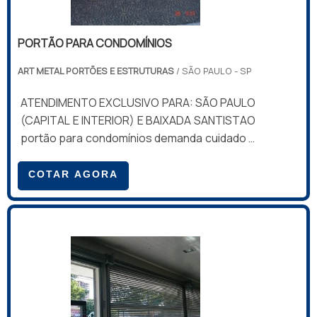
PORTÃO PARA CONDOMÍNIOS
ART METAL PORTÕES E ESTRUTURAS
/ SÃO PAULO - SP
ATENDIMENTO EXCLUSIVO PARA: SÃO PAULO
(CAPITAL E INTERIOR) E BAIXADA SANTISTAO
portão para condomínios demanda cuidado e
atenção especial, pois é exaustivamente
utilizado e qualquer problema significa o
COTAR AGORA
desconforto de dezenas, centenas ou até
milhares de pessoas.Um dos fatores que
mais causam a interrupção do
funcionamento do portão para condomínios
é a utilização de um motor com capacidade
menor do que o indicado para determinada
situação, este fator é chamado de
subdimensionamento de motor é o grande