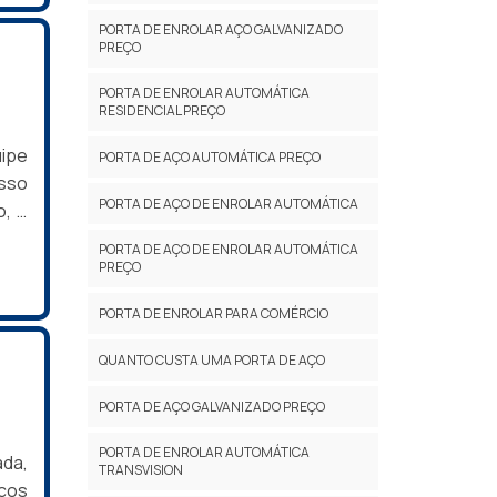
tudo
PORTA DE ENROLAR AÇO GALVANIZADO
PREÇO
PORTA DE ENROLAR AUTOMÁTICA
RESIDENCIAL PREÇO
s RP
ipe
PORTA DE AÇO AUTOMÁTICA PREÇO
sso
PORTA DE AÇO DE ENROLAR AUTOMÁTICA
o, o
pela
PORTA DE AÇO DE ENROLAR AUTOMÁTICA
ação
PREÇO
ique
s as
PORTA DE ENROLAR PARA COMÉRCIO
QUANTO CUSTA UMA PORTA DE AÇO
PORTA DE AÇO GALVANIZADO PREÇO
PORTA DE ENROLAR AUTOMÁTICA
ada,
ulte
TRANSVISION
cos