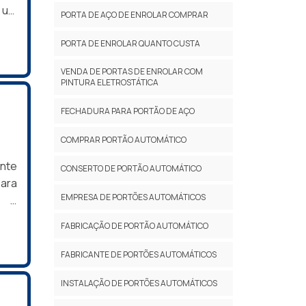
s e
 um
PORTA DE AÇO DE ENROLAR COMPRAR
sam
 é o
isso
ÕES
PORTA DE ENROLAR QUANTO CUSTA
al é
 as
VENDA DE PORTAS DE ENROLAR COM
resa
so e
PINTURA ELETROSTÁTICA
para
cas
com
FECHADURA PARA PORTÃO DE AÇO
ra o
erão
gens
COMPRAR PORTÃO AUTOMÁTICO
S DA
to-
 de
iço;
ante
CONSERTO DE PORTÃO AUTOMÁTICO
ções
HOR
para
dade
 de
EMPRESA DE PORTÕES AUTOMÁTICOS
o e
s de
tuar
do o
FABRICAÇÃO DE PORTÃO AUTOMÁTICO
ente
esa
 irá
 no
utos
 aço
FABRICANTE DE PORTÕES AUTOMÁTICOS
a de
ça e
 DE
, a
INSTALAÇÃO DE PORTÕES AUTOMÁTICOS
 de
ões
o de