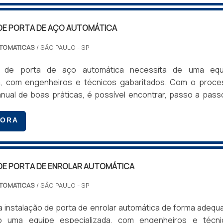
alação e fazemos testes de funcionamento para garantir que 
DE PORTA DE AÇO AUTOMÁTICA
ÃO SUAVE
UTOMATICAS
/ SÃO PAULO - SP
emas, escolha um fornecedor confiável. A Casa das porta
o de porta de aço automática necessita de uma equ
a do portão até a manutenção pós-instalação.
a, com engenheiros e técnicos gabaritados. Com o proce
ual de boas práticas, é possível encontrar, passo a pass
feito para que a instalação seja perfeita, sempre prezando 
urabilidade e acabamentos adequados.O manual de instal
GORA
para prolongar a vida útil do seu portão automático. Verif
ificado ISO 9001:2000 e, por isso, está de acordo com toda
 lubrificação das partes móveis.
DE PORTA DE ENROLAR AUTOMÁTICA
TALAÇÃO DE PORTÕES AUTOMÁTICOS?
UTOMATICAS
/ SÃO PAULO - SP
 a instalação de porta de enrolar automática de forma adequ
rtão e as especificações do sistema de automação. Cons
o uma equipe especializada, com engenheiros e técni