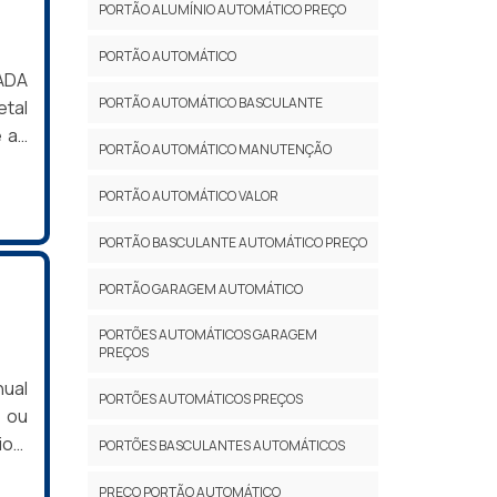
PORTÃO ALUMÍNIO AUTOMÁTICO PREÇO
 uma
des;
PORTÃO AUTOMÁTICO
lto
ADA
ulo,
PORTÃO AUTOMÁTICO BASCULANTE
etal
os e
e as
PORTÃO AUTOMÁTICO MANUTENÇÃO
 que
r ou
o do
r a
PORTÃO AUTOMÁTICO VALOR
 dos
-la,
para
PORTÃO BASCULANTE AUTOMÁTICO PREÇO
rios
ação
al o
PORTÃO GARAGEM AUTOMÁTICO
mado
ipe
hor
s de
PORTÕES AUTOMÁTICOS GARAGEM
rik
PREÇOS
, no
ais.
ir o
nual
PORTÕES AUTOMÁTICOS PREÇOS
ubo
das
, ou
 dos
ece
ion,
PORTÕES BASCULANTES AUTOMÁTICOS
do e
a da
sua
ação
PREÇO PORTÃO AUTOMÁTICO
otor