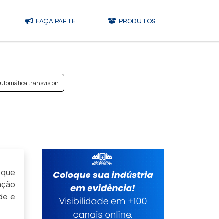
FAÇA PARTE
PRODUTOS
automática transvision
 que
ação
de e