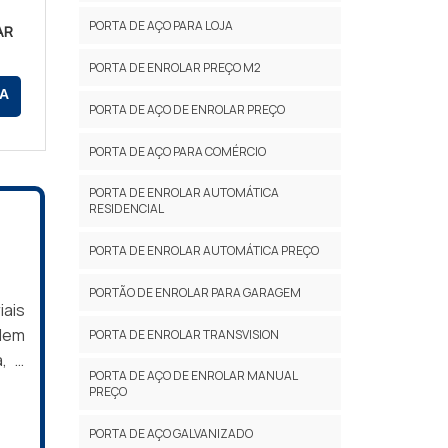
PORTA DE AÇO PARA LOJA
AR
PORTA DE ENROLAR PREÇO M2
itam
A
PORTA DE AÇO DE ENROLAR PREÇO
PORTA DE AÇO PARA COMÉRCIO
PORTA DE ENROLAR AUTOMÁTICA
lação
RESIDENCIAL
 sem
PORTA DE ENROLAR AUTOMÁTICA PREÇO
PORTÃO DE ENROLAR PARA GARAGEM
iais
odem
PORTA DE ENROLAR TRANSVISION
ais
a, é
PORTA DE AÇO DE ENROLAR MANUAL
dos.
PREÇO
rar,
des.
m...
PORTA DE AÇO GALVANIZADO