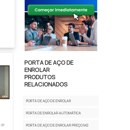
ança
a ou
PORTA DE AÇO DE
ENROLAR
PRODUTOS
ento
RELACIONADOS
PORTA DE AÇO DE ENROLAR
PORTA DE ENROLAR AUTOMÁTICA
ado.
PORTA DE AÇO DE ENROLAR PREÇO M2
- SP