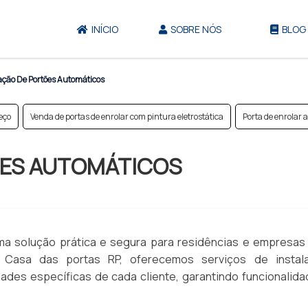
INÍCIO
SOBRE NÓS
BLOG
ação De Portões Automáticos
eço
Venda de portas de enrolar com pintura eletrostática
Porta de enrolar 
ÕES AUTOMÁTICOS
ma solução prática e segura para residências e empresas
 Casa das portas RP, oferecemos serviços de instal
des específicas de cada cliente, garantindo funcionalida