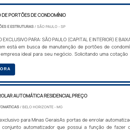
ra garantir uma instalação segura e eficiente. Confira n
DE PORTÕES DE CONDOMÍNIO
s.
ÕES E ESTRUTURAS
/ SÃO PAULO - SP
 EXCLUSIVO PARA: SÃO PAULO (CAPITAL E INTERIOR) E BAIX
m está em busca de manutenção de portões de condomín
 empresa ideal para seu negócio. Solicitando uma cotação
taforma e achando a melhor referência do mercado.Quand
nutenção de portões de condomínio, com a Art Metal pod
GORA
ente custo-benefício com profissionais experientes.MAIS S
DE PORTÕES DE CONDOMÍNIOHá muitas maneiras eficien
 competência e excelência em sua área de atuação. A Art M
ROLAR AUTOMÁTICA RESIDENCIAL PREÇO
seus esforços em produzir uma estrutura aos clientes c
 alta qualidade onde são realizadas as atividades; Tecnologi
TOMATICAS
/ BELO HORIZONTE - MG
ura suficiente para atender todas as demandas. Tudo isso 
utenção de portões de condomínio com ótima qualidade. 
exclusivo para Minas GeraisAs portas de enrolar automatiz
ando falamos em manutenção de portões de condomínio, d
conjunto automatizador que possui a função de fazer 