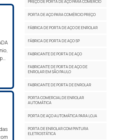
PREÇO DE PORTA DE AÇO PARA COMÉRCIO
osso
PORTA DE AÇO PARA COMÉRCIO PREÇO
FÁBRICA DE PORTA DE AÇO DE ENROLAR
FÁBRICA DE PORTA DE AÇO SP
ADA
io,
FABRICANTE DE PORTA DE AÇO
 por
o a
FABRICANTE DE PORTA DE AÇO DE
ENROLAR EM SÃO PAULO
erá
OBRE
FABRICANTE DE PORTA DE ENROLAR
tes
etal
PORTA COMERCIAL DE ENROLAR
AUTOMÁTICA
om:
a de
PORTA DE AÇO AUTOMÁTICA PARA LOJA
para
Não
adas
PORTA DE ENROLAR COM PINTURA
ELETROSTÁTICA
eve-
com