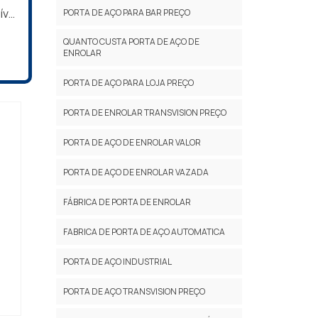
vel
PORTA DE AÇO PARA BAR PREÇO
seja
QUANTO CUSTA PORTA DE AÇO DE
tos
ENROLAR
 com
tipo
PORTA DE AÇO PARA LOJA PREÇO
PORTA DE ENROLAR TRANSVISION PREÇO
PORTA DE AÇO DE ENROLAR VALOR
izar
PORTA DE AÇO DE ENROLAR VAZADA
FÁBRICA DE PORTA DE ENROLAR
FABRICA DE PORTA DE AÇO AUTOMATICA
orno
PORTA DE AÇO INDUSTRIAL
PORTA DE AÇO TRANSVISION PREÇO