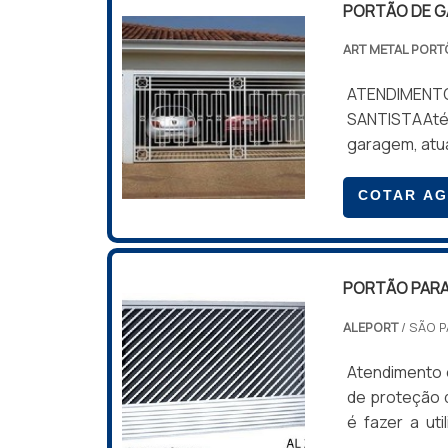
PORTÃO DE 
na velocidade
de problema 
ART METAL PORT
automático.
abaixo.
ATENDIMENTO
SANTISTAAté 
garagem, atua
edifícios 
consequentem
COTAR A
portão de ga
portão de mad
portão de alu
PORTÃO PARA
questão de 
fabricado em
ALEPORT
/ SÃO P
madeira, ent
configuraçõe
Atendimento 
deslizante (o
de proteção d
outros forma
é fazer a ut
portão gar
facilmente e