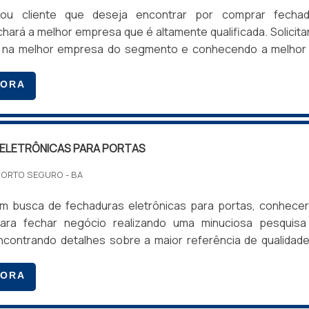
u cliente que deseja encontrar por comprar fechad
chará a melhor empresa que é altamente qualificada. Solicit
 na melhor empresa do segmento e conhecendo a melhor
 e custo benefício.MAIS SOBRE COMPRAR FECHAD
e alguém quer achar comprar fechadura biométrica em 
GORA
rometida com seus serviços, encontra o site da Tec Contro
lha com cofre digital...
ELETRÔNICAS PARA PORTAS
PORTO SEGURO - BA
 busca de fechaduras eletrônicas para portas, conhecer
 para fechar negócio realizando uma minuciosa pesquisa
contrando detalhes sobre a maior referência de qualidad
ção.Quando o desejo é por fechaduras eletrônicas para por
ssionais da Tec Control o cliente encontrará excelente cu
GORA
om pagamento acessível.INFORMAÇÕES SOBRE AS FECHADU