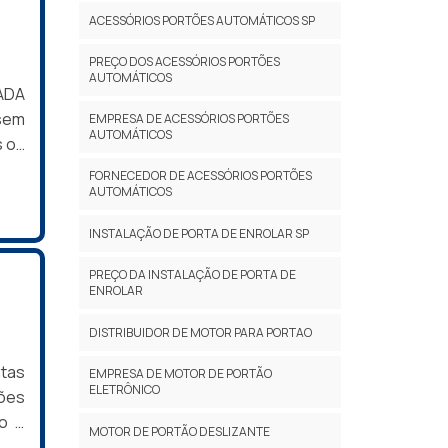
tipo
ACESSÓRIOS PORTÕES AUTOMÁTICOS SP
rtão
PREÇO DOS ACESSÓRIOS PORTÕES
nto
AUTOMÁTICOS
ADA
 sem
EMPRESA DE ACESSÓRIOS PORTÕES
AUTOMÁTICOS
s os
to,
FORNECEDOR DE ACESSÓRIOS PORTÕES
AUTOMÁTICOS
er.O
omo
INSTALAÇÃO DE PORTA DE ENROLAR SP
rro,
 por
PREÇO DA INSTALAÇÃO DE PORTA DE
ENROLAR
ser
bo e
DISTRIBUIDOR DE MOTOR PARA PORTAO
rsas
rtão
ntas
EMPRESA DE MOTOR DE PORTÃO
ELETRÔNICO
ntre
sões
cada
io é
MOTOR DE PORTÃO DESLIZANTE
 ou
o de