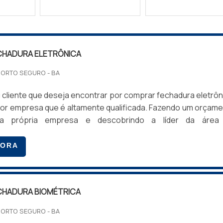
CHADURA ELETRÔNICA
PORTO SEGURO - BA
cliente que deseja encontrar por comprar fechadura eletrôn
hor empresa que é altamente qualificada. Fazendo um orçam
a própria empresa e descobrindo a líder da área
ndo a questão é comprar fechadura eletrônica, com
s da Tec Control irá encontrar ótima qualidade com sol
GORA
ara equipar o apartamento do hotel.INFORMAÇÕES SO
HADURA ELETRÔNICAA T...
HADURA BIOMÉTRICA
PORTO SEGURO - BA