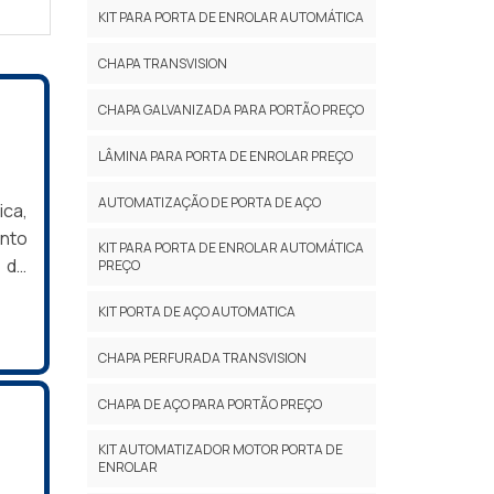
KIT PARA PORTA DE ENROLAR AUTOMÁTICA
CHAPA TRANSVISION
CHAPA GALVANIZADA PARA PORTÃO PREÇO
LÂMINA PARA PORTA DE ENROLAR PREÇO
AUTOMATIZAÇÃO DE PORTA DE AÇO
ica,
ento
KIT PARA PORTA DE ENROLAR AUTOMÁTICA
 de
PREÇO
 os
KIT PORTA DE AÇO AUTOMATICA
ução
BRE
CHAPA PERFURADA TRANSVISION
CHAPA DE AÇO PARA PORTÃO PREÇO
KIT AUTOMATIZADOR MOTOR PORTA DE
ENROLAR