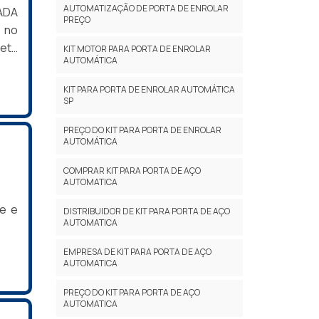
AUTOMATIZAÇÃO DE PORTA DE ENROLAR
ADA
PREÇO
 no
leta
KIT MOTOR PARA PORTA DE ENROLAR
AUTOMÁTICA
eças
ato
KIT PARA PORTA DE ENROLAR AUTOMÁTICA
tico
SP
o de
PREÇO DO KIT PARA PORTA DE ENROLAR
 com
AUTOMÁTICA
ais
icos
COMPRAR KIT PARA PORTA DE AÇO
AUTOMATICA
ndo
que
ze e
DISTRIBUIDOR DE KIT PARA PORTA DE AÇO
AUTOMATICA
ento
r a
EMPRESA DE KIT PARA PORTA DE AÇO
r de
AUTOMATICA
tão
PREÇO DO KIT PARA PORTA DE AÇO
isão
AUTOMATICA
ução