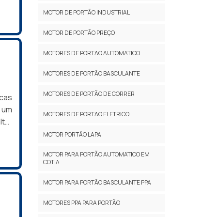
ser
das
MOTOR DE PORTÃO INDUSTRIAL
a do
rida
MOTOR DE PORTÃO PREÇO
ição
irá
rtão
MOTORES DE PORTAO AUTOMATICO
s. O
o e
MOTORES DE PORTÃO BASCULANTE
tal
MOTORES DE PORTÃO DE CORRER
em o
icas
tão
a um
MOTORES DE PORTAO ELETRICO
tre
ltar
ue o
MOTOR PORTÃO LAPA
leno
MOTOR PARA PORTÃO AUTOMATICO EM
tas
COTIA
ÕES
 de
MOTOR PARA PORTÃO BASCULANTE PPA
es e
MOTORES PPA PARA PORTÃO
nais