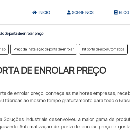
INÍCIO
SOBRE NÓS
BLOG
o de porta de enrolar preço
r sp
Preço da instalação de porta de enrolar
Kit porta de aço automatica
ORTA DE ENROLAR PREÇO
ta de enrolar preço, conheça as melhores empresas, rece
0 fábricas ao mesmo tempo gratuitamente para todo o Brasi
a Soluções Industriais desenvolveu a maior gama de produ
esquisando Automatização de porta de enrolar preço e gosta