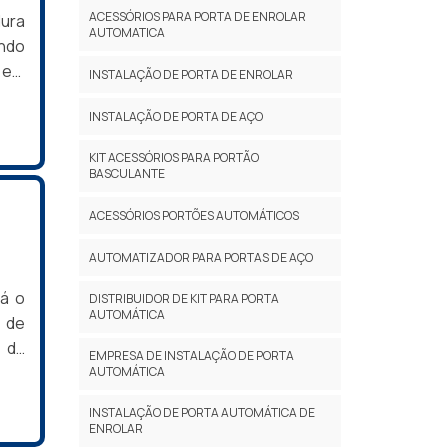
ACESSÓRIOS PARA PORTA DE ENROLAR
ura
AUTOMATICA
ando
 em
INSTALAÇÃO DE PORTA DE ENROLAR
URA
INSTALAÇÃO DE PORTA DE AÇO
uma
l. A
KIT ACESSÓRIOS PARA PORTÃO
BASCULANTE
ACESSÓRIOS PORTÕES AUTOMÁTICOS
AUTOMATIZADOR PARA PORTAS DE AÇO
á o
DISTRIBUIDOR DE KIT PARA PORTA
AUTOMÁTICA
 de
e da
EMPRESA DE INSTALAÇÃO DE PORTA
tas,
AUTOMÁTICA
sto-
INSTALAÇÃO DE PORTA AUTOMÁTICA DE
RAS
ENROLAR