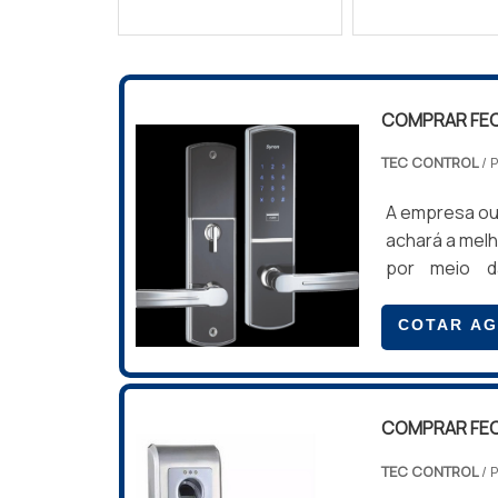
COMPRAR FE
TEC CONTROL
/ 
A empresa ou 
achará a mel
por meio d
atuação.Qua
profissionai
COTAR A
completa p
COMPRAR FEC
COMPRAR FEC
TEC CONTROL
/ 