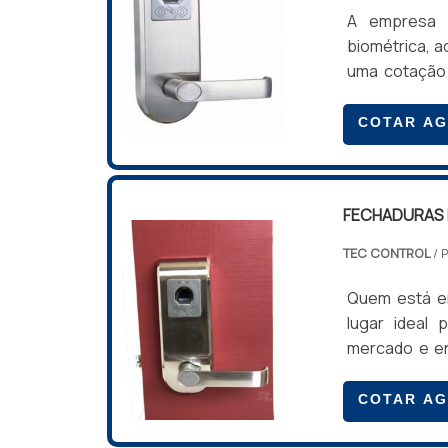
A empresa o
biométrica, a
uma cotação
qualidade
BIOMÉTRICAS
COTAR A
empresa comp
empresa traba
FECHADURAS 
TEC CONTROL
/ 
Quem está em
lugar ideal
mercado e en
área de atua
com os profi
COTAR A
benefício c