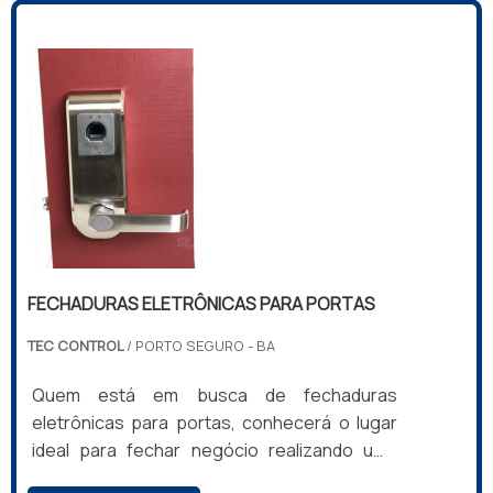
COMPRAR FECHADURA BIOMÉTRICASe
alguém quer achar comprar fechadura
biométrica em uma empresa comprometida
com seus serviços, encontra o site da Tec
Control. A empresa trabalha com cofre
digital...
FECHADURAS ELETRÔNICAS PARA PORTAS
TEC CONTROL
/ PORTO SEGURO - BA
Quem está em busca de fechaduras
eletrônicas para portas, conhecerá o lugar
ideal para fechar negócio realizando uma
minuciosa pesquisa de mercado e