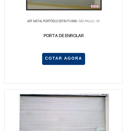
Segurança:
Construa uma barreira eficaz contra
invasões.
ART METAL PORTÕES E ESTRUTURAS
/ SÃO PAULO - SP
Economia de espaço:
A porta se enrola, não
PORTA DE ENROLAR
ocupando espaço adicional.
Estética:
Disponível em diversas cores e
COTAR AGORA
acabamentos.
DICAS PARA ESCOLHER O MELHOR
FABRICANTE
Considere a reputação e as avaliações de clientes.
A
Casa das portas RP
é conhecida pela excelência e
pelo atendimento personalizado, garantindo que
você tenha a melhor experiência.