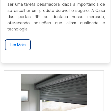
ser uma tarefa desafiadora, dada a importância de
se escolher um produto durável e seguro. A Casa
das portas RP se destaca nesse mercado,
oferecendo soluções que aliam qualidade e
tecnologia.
POR QUE ESCOLHER UM
Ler Mais
FABRICANTE DE PORTA DE
ENROLAR?
Selecionar o fabricante certo é crucial para garantir
não apenas a estética, mas a segurança do seu
imóvel. Com a
Casa das portas RP
, você encontra
portas que oferecem resistência e durabilidade,
além de um design que se integra perfeitamente a
qualquer espaço.
TIPOS DE PORTAS DE ENROLAR