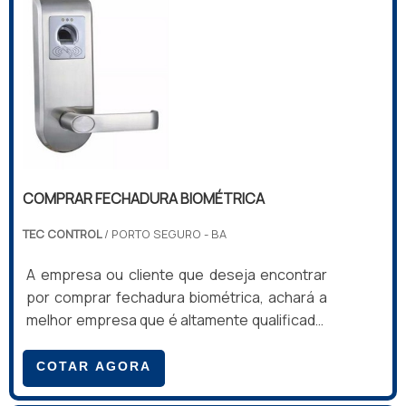
apartamento do hotel.INFORMAÇÕES SOBRE
COMPRAR FECHADURA ELETRÔNICAA T...
COMPRAR FECHADURA BIOMÉTRICA
TEC CONTROL
/ PORTO SEGURO - BA
A empresa ou cliente que deseja encontrar
por comprar fechadura biométrica, achará a
melhor empresa que é altamente qualificada.
Solicitando uma cotação na melhor empresa
do segmento e conhecendo a melhor em
COTAR AGORA
qualidade e custo benefício.MAIS SOBRE