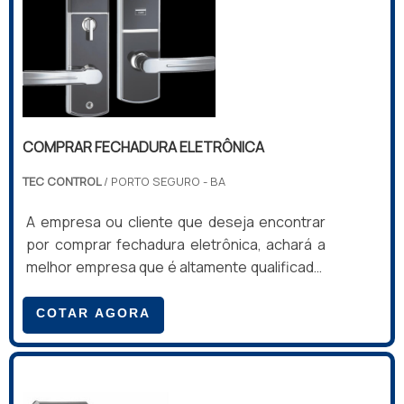
COMPRAR FECHADURA ELETRÔNICA
TEC CONTROL
/ PORTO SEGURO - BA
A empresa ou cliente que deseja encontrar
por comprar fechadura eletrônica, achará a
melhor empresa que é altamente qualificada.
Fazendo um orçamento por meio da própria
empresa e descobrindo a líder da área de
COTAR AGORA
atuação.Quando a questão é comprar
fechadura eletrônica, com os profissionais
da Tec Control irá encontrar ótima qualidade
com solução completa para equipar o