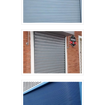
outros acessórios para atender ainda mais
suas necessidades.O portão automático
basculante preço pode sofrer alterações se
for automatizado, por exemplo, que trará
mais conforto e segurança para sua casa ou
empresa, pois será necessário acrescentar
ao valor inicial do portão o custo com o motor
e outras peças e necessárias