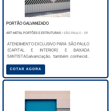
PORTÃO GALVANIZADO
ART METAL PORTÕES E ESTRUTURAS
/ SÃO PAULO - SP
ATENDIMENTO EXCLUSIVO PARA: SÃO PAULO
(CAPITAL E INTERIOR) E BAIXADA
SANTISTAGalvanização, também conhecida
como galvanoplastia ou eletrodeposição, é
um processo de blindagem no qual metais
COTAR AGORA
são revestidos por outros metais mais
nobres. É um tratamento de superfície
utilizado para proteger uma peça contra
corrosão ou por motivos estéticos (cor,
brilho, entre outros). No caso do portão
galvanizado o objetivo é proteger a