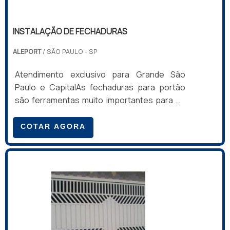
INSTALAÇÃO DE FECHADURAS
ALEPORT
/ SÃO PAULO - SP
Atendimento exclusivo para Grande São
Paulo e CapitalAs fechaduras para portão
são ferramentas muito importantes para os
mais diferentes locais em que pode ser
instalada, por exemplo: Empresas; Casas;
COTAR AGORA
Escritórios; Indústrias; Prédios.É muito
importante que a instalação de fechaduras
seja feita por uma empresa de qualidade,
com equipamentos e equipe capacitados.
Dessa forma, é possível encontrar maior
nível de qualidade nas funções que essa
ferramenta deve cumprir.CARACTERÍSTICA
DA FECHADURA DE P.