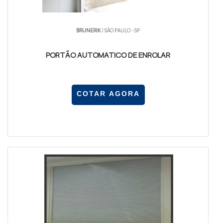
PORTAS DE ENROLAR MANUAIS
BRUNERIK
/ SÃO PAULO - SP
As portas manuais são ideais para pequenos
negócios ou garagens. Elas são fáceis de operar e
PORTÃO AUTOMATICO DE ENROLAR
têm um custo mais acessível, como você pode
conferir na nossa
fábrica de portas de enrolar
manual em SP
.
COTAR AGORA
PORTAS DE ENROLAR AUTOMÁTICAS
Para aqueles que buscam praticidade,
portas de
enrolar automáticas
são a escolha ideal. Elas
oferecem conforto e segurança adicionais,
especialmente em locais de alto fluxo.
BENEFÍCIOS DAS PORTAS DE
ENROLAR