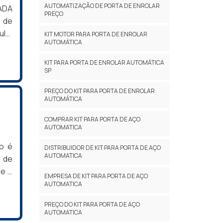
AUTOMATIZAÇÃO DE PORTA DE ENROLAR
ADA
PREÇO
 de
ulo.
KIT MOTOR PARA PORTA DE ENROLAR
AUTOMÁTICA
ande
ssua
KIT PARA PORTA DE ENROLAR AUTOMÁTICA
irá
SP
ções
PREÇO DO KIT PARA PORTA DE ENROLAR
 de
AUTOMÁTICA
para
ulo,
COMPRAR KIT PARA PORTA DE AÇO
AUTOMATICA
tor
rtão
o é
DISTRIBUIDOR DE KIT PARA PORTA DE AÇO
AUTOMATICA
pelo
 de
rtão
se o
EMPRESA DE KIT PARA PORTA DE AÇO
 que
iva.
AUTOMATICA
om a
 de
PREÇO DO KIT PARA PORTA DE AÇO
o de
a um
AUTOMATICA
e no
ão é