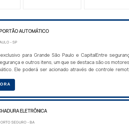
 PORTÃO AUTOMÁTICO
AULO - SP
exclusivo para Grande São Paulo e CapitalEntre seguran
egurança e outros itens, um que se destaca são os motore
ático. Ele poderá ser acionado através de controle remo
 que a pessoa o abra e o feche de dentro do automóvel. Mu
ão mudando cada vez mais para prédios em condomín
GORA
de existem diversas ferramentas que garantem a segurança
...
CHADURA ELETRÔNICA
PORTO SEGURO - BA