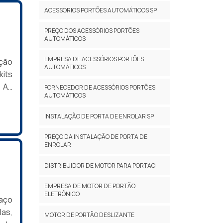
a no
ACESSÓRIOS PORTÕES AUTOMÁTICOS SP
hor
PREÇO DOS ACESSÓRIOS PORTÕES
anos
AUTOMÁTICOS
dade
s e
EMPRESA DE ACESSÓRIOS PORTÕES
eção
AUTOMÁTICOS
xo e
kits
 As
FORNECEDOR DE ACESSÓRIOS PORTÕES
AUTOMÁTICOS
que
S DA
INSTALAÇÃO DE PORTA DE ENROLAR SP
s e
para
PREÇO DA INSTALAÇÃO DE PORTA DE
ENROLAR
DISTRIBUIDOR DE MOTOR PARA PORTAO
EMPRESA DE MOTOR DE PORTÃO
ELETRÔNICO
 aço
las,
MOTOR DE PORTÃO DESLIZANTE