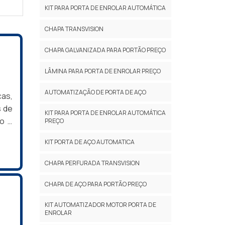
KIT PARA PORTA DE ENROLAR AUTOMÁTICA
CHAPA TRANSVISION
CHAPA GALVANIZADA PARA PORTÃO PREÇO
LÂMINA PARA PORTA DE ENROLAR PREÇO
AUTOMATIZAÇÃO DE PORTA DE AÇO
ças,
s de
KIT PARA PORTA DE ENROLAR AUTOMÁTICA
to e
PREÇO
itas
KIT PORTA DE AÇO AUTOMATICA
ios
 dos
CHAPA PERFURADA TRANSVISION
CHAPA DE AÇO PARA PORTÃO PREÇO
KIT AUTOMATIZADOR MOTOR PORTA DE
ENROLAR