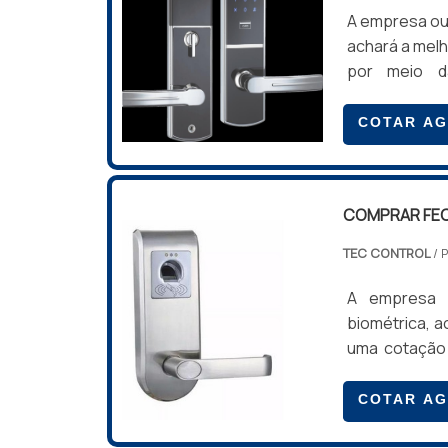
A empresa ou 
achará a mel
por meio d
atuação.Qua
profissionai
COTAR A
completa p
COMPRAR FEC
COMPRAR FEC
TEC CONTROL
/ 
A empresa o
biométrica, a
uma cotação
qualidade
BIOMÉTRICAS
COTAR A
empresa comp