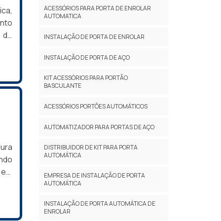
ACESSÓRIOS PARA PORTA DE ENROLAR
ica,
AUTOMATICA
ento
 de
INSTALAÇÃO DE PORTA DE ENROLAR
 os
INSTALAÇÃO DE PORTA DE AÇO
ução
BRE
KIT ACESSÓRIOS PARA PORTÃO
BASCULANTE
ACESSÓRIOS PORTÕES AUTOMÁTICOS
AUTOMATIZADOR PARA PORTAS DE AÇO
ura
DISTRIBUIDOR DE KIT PARA PORTA
AUTOMÁTICA
ando
 em
EMPRESA DE INSTALAÇÃO DE PORTA
URA
AUTOMÁTICA
uma
INSTALAÇÃO DE PORTA AUTOMÁTICA DE
l. A
ENROLAR