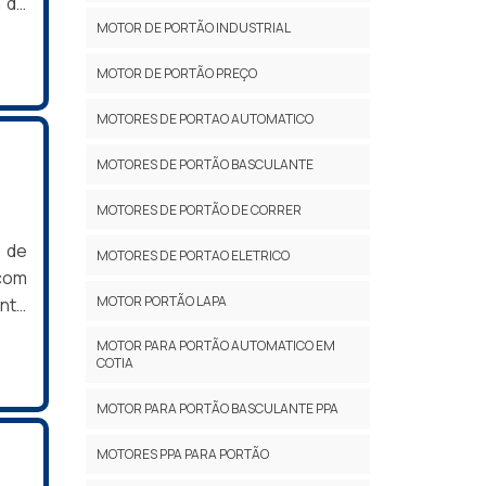
a de
MOTOR DE PORTÃO INDUSTRIAL
rdo
r as
MOTOR DE PORTÃO PREÇO
s e
MOTORES DE PORTAO AUTOMATICO
MOTORES DE PORTÃO BASCULANTE
MOTORES DE PORTÃO DE CORRER
a de
MOTORES DE PORTAO ELETRICO
com
MOTOR PORTÃO LAPA
nto
 de
MOTOR PARA PORTÃO AUTOMATICO EM
ados
COTIA
enos
MOTOR PARA PORTÃO BASCULANTE PPA
ores
m é
MOTORES PPA PARA PORTÃO
aço