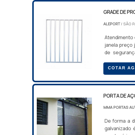
mercado de f
aci.
GRADE DE PR
mesmo munic
opção para q
ALEPORT
/ SÃO P
fabricando mo
dos seus pr
Atendimento 
revendedores
janela preço 
solicite orça
de seguranç
grades serv
crianças ou 
COTAR A
GRADE DE JA
portões deve
que el.
PORTA DE AÇ
MMA PORTAS AU
De forma a di
galvanizado 