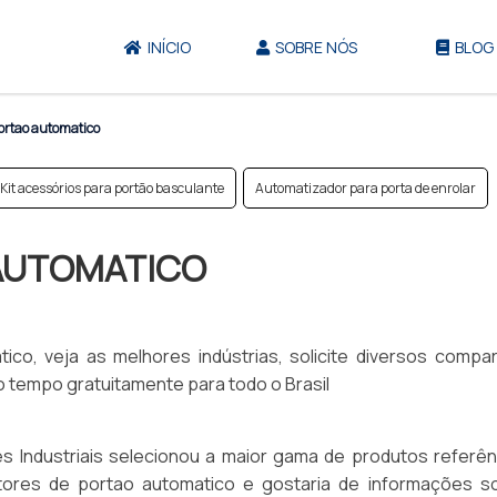
INÍCIO
SOBRE NÓS
BLOG
ortao automatico
Kit acessórios para portão basculante
Automatizador para porta de enrolar
AUTOMATICO
co, veja as melhores indústrias, solicite diversos compar
 tempo gratuitamente para todo o Brasil
s Industriais selecionou a maior gama de produtos referên
otores de portao automatico e gostaria de informações s