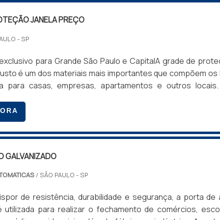
abricação de motor para portão de garagem é a PPA. Situad
OTEÇÃO JANELA PREÇO
ípio da concorrente, a enorme PPA certamente é a mel
uem valoriza tradição e tempo de mercado. Há mais de 30 
AULO - SP
tor para portão, a PPA, assim como a Garen, garante a quali
odutos e fornece assistência total para os cliente
exclusivo para Grande São Paulo e CapitalA grade de prot
.Para saber mais sobre o motor para portão, clique abai
justo é um dos materiais mais importantes que compõem os 
mento.
a para casas, empresas, apartamentos e outros locais.
em para proteger contra invasores e para assegurar 
animais de estimação passem pela janela.CARACTERÍSTICA
GORA
NELA COM PREÇO JUSTOUma empresa fornecedora de grade
 fornecer aos clientes materiais e serviços de qualidade 
O GALVANIZADO
TOMATICAS
/ SÃO PAULO - SP
spor de resistência, durabilidade e segurança, a porta de
é utilizada para realizar o fechamento de comércios, esco