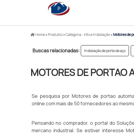
Home
»
Produtos
»
Categoria - Kits e Instalação
»
Motores de p
Buscas relacionadas:
Instalação de porta de aço
MOTORES DE PORTAO 
Se pesquisa por Motores de portao automati
online com mais de 50 fornecedores ao mesmo
Pensando no comprador, o portal do Soluçõe
mercano industrial. Se estiver interesse M