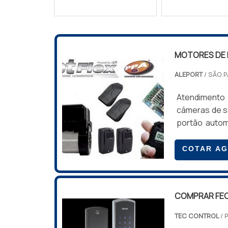
MOTORES DE
ALEPORT
/ SÃO P
Atendimento 
câmeras de s
portão autom
isso permite
pessoas est
COTAR A
fechados, on
condôminos, t
COMPRAR FE
TEC CONTROL
/ 