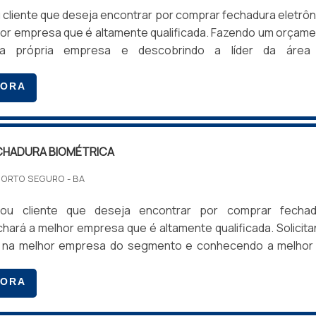
cliente que deseja encontrar por comprar fechadura eletrôn
hor empresa que é altamente qualificada. Fazendo um orçam
a própria empresa e descobrindo a líder da área
ndo a questão é comprar fechadura eletrônica, com
s da Tec Control irá encontrar ótima qualidade com sol
GORA
ara equipar o apartamento do hotel.INFORMAÇÕES SO
HADURA ELETRÔNICAA T...
HADURA BIOMÉTRICA
PORTO SEGURO - BA
u cliente que deseja encontrar por comprar fechad
chará a melhor empresa que é altamente qualificada. Solicit
 na melhor empresa do segmento e conhecendo a melhor
 e custo benefício.MAIS SOBRE COMPRAR FECHAD
e alguém quer achar comprar fechadura biométrica em 
GORA
rometida com seus serviços, encontra o site da Tec Contro